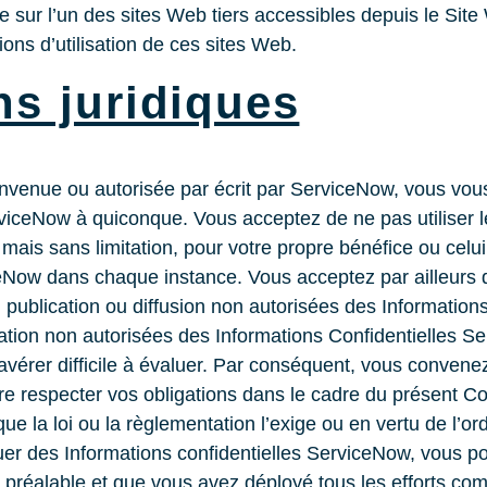
sur l’un des sites Web tiers accessibles depuis le Site
ions d’utilisation de ces sites Web.
ns juridiques
nvenue ou autorisée par écrit par ServiceNow, vous vous
erviceNow à quiconque. Vous acceptez de ne pas utiliser 
ais sans limitation, pour votre propre bénéfice ou celui 
ceNow dans chaque instance. Vous acceptez par ailleurs
n, publication ou diffusion non autorisées des Informatio
sation non autorisées des Informations Confidentielles S
’avérer difficile à évaluer. Par conséquent, vous conve
re respecter vos obligations dans le cadre du présent Con
ue la loi ou la règlementation l’exige ou en vertu de l’o
uer des Informations confidentielles ServiceNow, vous po
préalable et que vous avez déployé tous les efforts com