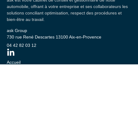
ask est votre cabinet de conseil et gestionnaire de flotte
automobile, offrant à votre entreprise et ses collaborateurs les
solutions conciliant optimisation, respect des procédures et
bien-être au travail.
ask Group
730 rue René Descartes 13100 Aix-en-Provence
04 42 82 03 12
Accueil
Une vision
De la gestion
Du conseil
De l’innovation
Des nouvelles
Un rendez-vous
Mentions légales
CGU