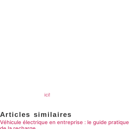
Préparez votre voiture
: Vérifiez les pneus, la batterie et le
système de chauffage avant de prendre la route. Assurez-vous
également que les vitres et rétroviseurs sont dégagés pour une
visibilité optimale.
En résumé
Bien que non explicitement interdit par la loi, conduire avec des
vêtements inadaptés peut nuire à votre sécurité et vous exposer à une
amende. Pour éviter tout risque, adoptez une tenue qui garantit à la
fois confort thermique et liberté de mouvement. Une bonne
préparation du véhicule reste également essentielle pour affronter les
conditions hivernales en toute sérénité.
Retrouvez nos articles de blog et continuez à suivre toute
l’actualité en cliquant
ici!
📰✨
Articles similaires
Véhicule électrique en entreprise : le guide pratique
de la recharge