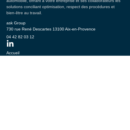
automobile, offrant à votre entreprise et ses collaborateurs les
solutions conciliant optimisation, respect des procédures et
bien-être au travail.
ask Group
730 rue René Descartes 13100 Aix-en-Provence
04 42 82 03 12
Accueil
Une vision
De la gestion
Du conseil
De l’innovation
Des nouvelles
Un rendez-vous
Mentions légales
CGU