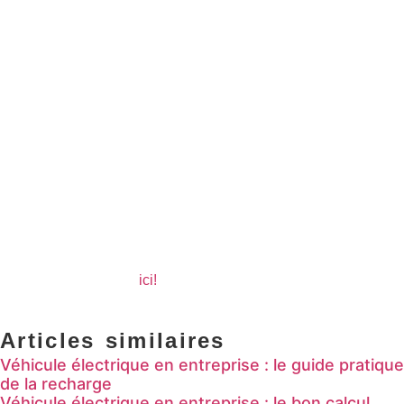
Comment lever l’immobilisation ?
Pour récupérer l’usage de son véhicule, il faut :
Résoudre le problème à l’origine de l’immobilisation
Fournir les preuves de la régularisation à l’autorité compétente
(indiquée sur la fiche)
Récupérer sa carte grise et l’autorisation de circuler
En comprenant le fonctionnement de la fiche d’immobilisation, les
conducteurs peuvent mieux anticiper et gérer cette situation, tout en
veillant à respecter les règles de sécurité routière pour l’éviter.
Retrouvez nos articles de blog et continuez à suivre toute
l’actualité en cliquant
ici!
📰✨
Articles similaires
Véhicule électrique en entreprise : le guide pratique
de la recharge
Véhicule électrique en entreprise : le bon calcul