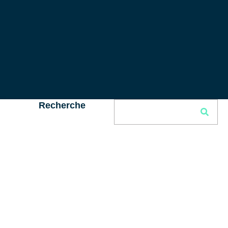
Recherche
Articles similaires
Véhicule électrique en entreprise : le guide pratique de la
recharge