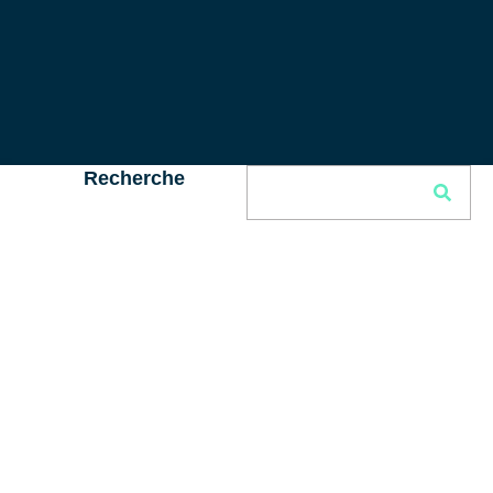
Recherche
Articles similaires
Véhicule électrique en entreprise : le guide pratique de la
recharge
Véhicule électrique en entreprise : le bon calcul fiscal de 2026